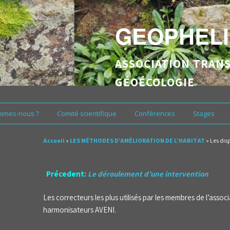
GEOPHELI
ASSOCIATION TRANS
GÉOÉCOLOGIE
mmes-nous ?
Comité scientifique
Conférences
Stages
Accueil
»
LES MÉTHODES D’AMÉLIORATION DE L’HABITAT
»
Les dis
Précedent:
Le déroulement d'une intervention
Les correcteurs les plus utilisés par les membres de l’ass
harmonisateurs AVENI.