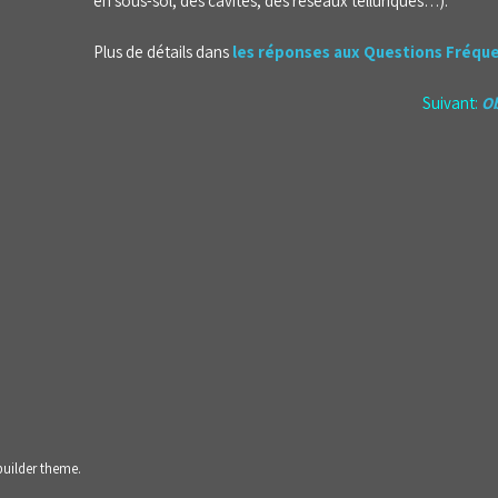
en sous-sol, des cavités, des réseaux telluriques…).
Plus de détails dans
les réponses aux Questions Fréqu
Suivant:
Ob
builder theme.